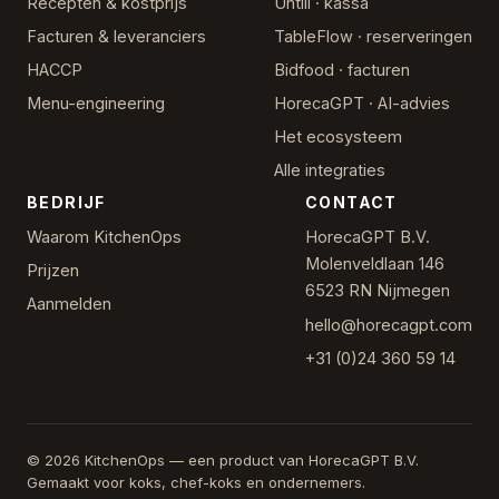
Recepten & kostprijs
Untill · kassa
Facturen & leveranciers
TableFlow · reserveringen
HACCP
Bidfood · facturen
Menu-engineering
HorecaGPT · AI-advies
Het ecosysteem
Alle integraties
BEDRIJF
CONTACT
Waarom KitchenOps
HorecaGPT B.V.
Molenveldlaan 146
Prijzen
6523 RN Nijmegen
Aanmelden
hello@horecagpt.com
+31 (0)24 360 59 14
© 2026 KitchenOps — een product van HorecaGPT B.V.
Gemaakt voor koks, chef-koks en ondernemers.